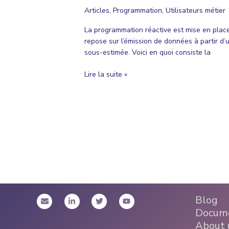
Articles
,
Programmation
,
Utilisateurs métier
La programmation réactive est mise en plac
repose sur l’émission de données à partir d’
sous-estimée. Voici en quoi consiste la
La
Lire la suite »
programmation
réactive
:
c’est
quoi
?
Blog
Docume
About 