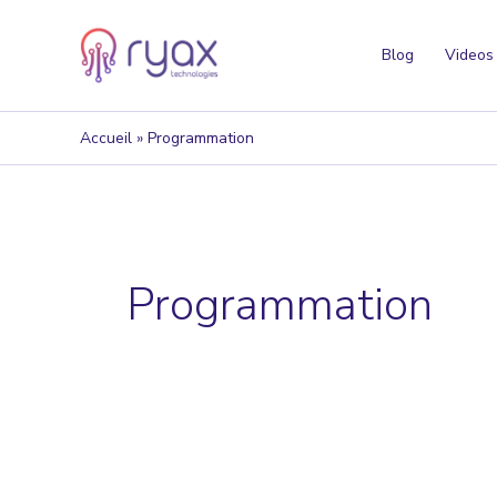
Aller
au
Blog
Videos
contenu
Accueil
Programmation
Programmation