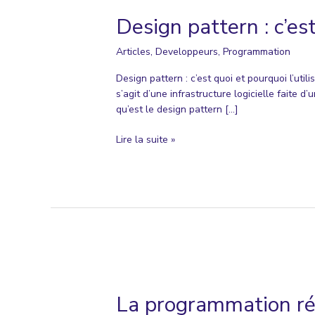
Design pattern : c’est
Articles
,
Developpeurs
,
Programmation
Design pattern : c’est quoi et pourquoi l’uti
s’agit d’une infrastructure logicielle faite d
qu’est le design pattern […]
Design
Lire la suite »
pattern
:
c’est
quoi
et
pourquoi
l’utiliser
?
La programmation réac