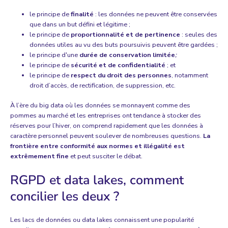
le principe de
finalité
: les données ne peuvent être conservées
que dans un but défini et légitime ;
le principe de
proportionnalité et de pertinence
: seules des
données utiles au vu des buts poursuivis peuvent être gardées ;
le principe d'une
durée de conservation limitée
;
le principe de
sécurité et de confidentialité
; et
le principe de
respect du droit des personnes
, notamment
droit d’accès, de rectification, de suppression, etc.
À l’ère du big data où les données se monnayent comme des
pommes au marché et les entreprises ont tendance à stocker des
réserves pour l’hiver, on comprend rapidement que les données à
caractère personnel peuvent soulever de nombreuses questions.
La
frontière entre conformité aux normes et illégalité est
extrêmement fine
et peut susciter le débat.
RGPD et data lakes, comment
concilier les deux ?
Les lacs de données ou data lakes
connaissent une popularité