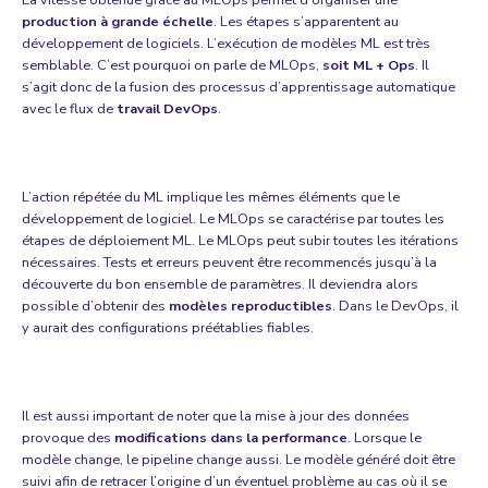
La vitesse obtenue grâce au MLOps permet d’organiser une
production à grande échelle
. Les étapes s’apparentent au
développement de logiciels. L’exécution de modèles ML est très
semblable. C’est pourquoi on parle de MLOps,
soit ML + Ops
. Il
s’agit donc de la fusion des processus d’apprentissage automatique
avec le flux de
travail DevOps
.
L’action répétée du ML implique les mêmes éléments que le
développement de logiciel. Le MLOps se caractérise par toutes les
étapes de déploiement ML. Le MLOps peut subir toutes les itérations
nécessaires. Tests et erreurs peuvent être recommencés jusqu’à la
découverte du bon ensemble de paramètres. Il deviendra alors
possible d’obtenir des
modèles reproductibles
. Dans le DevOps, il
y aurait des configurations préétablies fiables.
Il est aussi important de noter que la mise à jour des données
provoque des
modifications dans la performance
. Lorsque le
modèle change, le pipeline change aussi. Le modèle généré doit être
suivi afin de retracer l’origine d’un éventuel problème au cas où il se