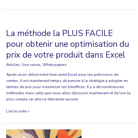
dois-
je
parler
à
mes
La méthode la PLUS FACILE
clients
?
pour obtenir une optimisation du
Utilisez
prix de votre produit dans Excel
le
clienteling
Articles
,
Use-cases
,
White papers
comme
l’outil
Après avoir utilisé notre bien aimé Excel pour les prévisions de
phare
ventes, il est maintenant temps de penser à la stratégie à adopter en
de
termes de prix pour maximiser les bénéfices. Il y a de nombreuses
votre
méthodes mais celle que vous allez découvrir maintenant et de loin la
entreprise
plus simple car elle ne demande aucune
La
Lire la suite »
méthode
la
PLUS
FACILE