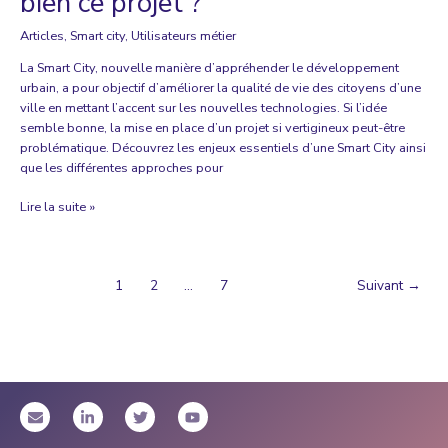
bien ce projet ?
Articles
,
Smart city
,
Utilisateurs métier
La Smart City, nouvelle manière d’appréhender le développement
urbain, a pour objectif d’améliorer la qualité de vie des citoyens d’une
ville en mettant l’accent sur les nouvelles technologies. Si l’idée
semble bonne, la mise en place d’un projet si vertigineux peut-être
problématique. Découvrez les enjeux essentiels d’une Smart City ainsi
que les différentes approches pour
Smart
Lire la suite »
City
:
comment
1
2
…
7
Suivant
→
mener
à
bien
ce
projet
?