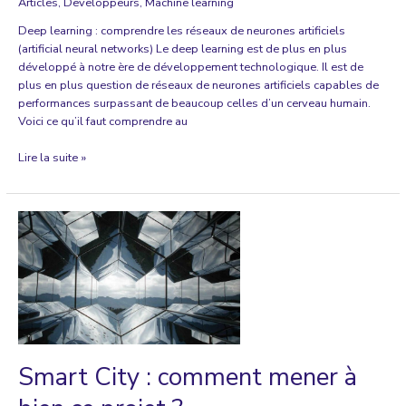
Articles
,
Developpeurs
,
Machine learning
Deep learning : comprendre les réseaux de neurones artificiels
(artificial neural networks) Le deep learning est de plus en plus
développé à notre ère de développement technologique. Il est de
plus en plus question de réseaux de neurones artificiels capables de
performances surpassant de beaucoup celles d’un cerveau humain.
Voici ce qu’il faut comprendre au
Deep
Lire la suite »
learning
:
comprendre
les
réseaux
de
neurones
artificiels
(artificial
neural
networks)
Smart City : comment mener à