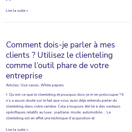
Prévision
Lire la suite »
des
ventes
:
méthode
de
Comment dois-je parler à mes
calcul
et
clients ? Utilisez le clienteling
astuces
comme l’outil phare de votre
entreprise
Articles
,
Use-cases
,
White papers
I- Qu’est-ce que le clienteling et pourquoi dois-je m’en préoccuper ? Il
n’y a aucun doute sur le fait que vous ayez déjà entendu parler du
clienteling dans votre carrière. Cela a toujours été lié à des secteurs
spécifiques relatifs au luxe : joaillerie, mode, automobile … Le
clienteling est en effet une technique d’acquisition et
Comment
Lire la suite »