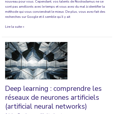
nouveau pour vous. Cependant, vos talents de Nostradamus ne se
sont pas améliorés avec le temps et vous avez du mal à identifier la
méthode qui vous conviendrait le mieux. De plus, vous avez fait des
recherches sur Google et il semble qu’il y ait
Top
Lire la suite »
3
des
méthodes
simples
de
prévision
des
ventes
pour
votre
commerce
Deep learning : comprendre les
réseaux de neurones artificiels
(artificial neural networks)