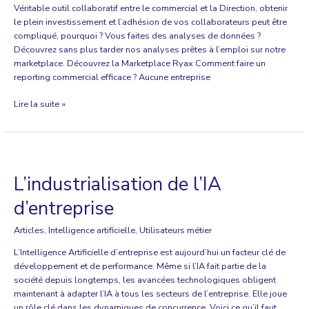
Véritable outil collaboratif entre le commercial et la Direction, obtenir
le plein investissement et l’adhésion de vos collaborateurs peut être
compliqué, pourquoi ? Vous faites des analyses de données ?
Découvrez sans plus tarder nos analyses prêtes à l’emploi sur notre
marketplace. Découvrez la Marketplace Ryax Comment faire un
reporting commercial efficace ? Aucune entreprise
Comment
Lire la suite »
faire
un
reporting
commercial
efficace
L’industrialisation de l’IA
?
d’entreprise
Articles
,
Intelligence artificielle
,
Utilisateurs métier
L’Intelligence Artificielle d’entreprise est aujourd’hui un facteur clé de
développement et de performance. Même si l’IA fait partie de la
société depuis longtemps, les avancées technologiques obligent
maintenant à adapter l’IA à tous les secteurs de l’entreprise. Elle joue
un rôle clé dans les dynamiques de concurrence. Voici ce qu’il faut