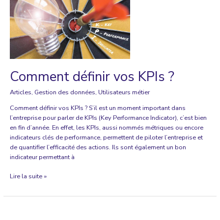
pour
obtenir
une
optimisation
du
prix
de
Comment définir vos KPIs ?
votre
produit
Articles
,
Gestion des données
,
Utilisateurs métier
dans
Excel
Comment définir vos KPIs ? S’il est un moment important dans
l’entreprise pour parler de KPIs (Key Performance Indicator), c’est bien
en fin d’année. En effet, les KPIs, aussi nommés métriques ou encore
indicateurs clés de performance, permettent de piloter l’entreprise et
de quantifier l’efficacité des actions. Ils sont également un bon
indicateur permettant à
Comment
Lire la suite »
définir
vos
KPIs
?