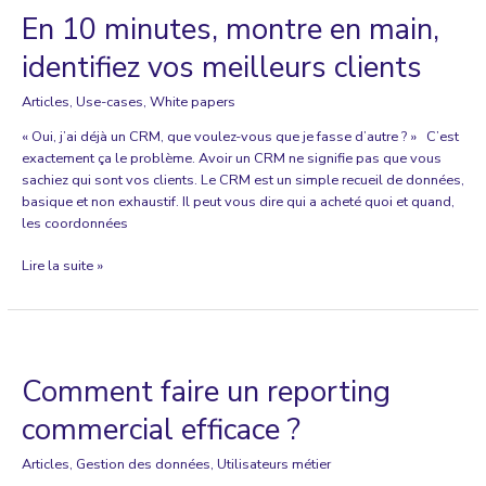
En 10 minutes, montre en main,
identifiez vos meilleurs clients
Articles
,
Use-cases
,
White papers
« Oui, j’ai déjà un CRM, que voulez-vous que je fasse d’autre ? » C’est
exactement ça le problème. Avoir un CRM ne signifie pas que vous
sachiez qui sont vos clients. Le CRM est un simple recueil de données,
basique et non exhaustif. Il peut vous dire qui a acheté quoi et quand,
les coordonnées
En
Lire la suite »
10
minutes,
montre
en
main,
Comment faire un reporting
identifiez
vos
commercial efficace ?
meilleurs
clients
Articles
,
Gestion des données
,
Utilisateurs métier