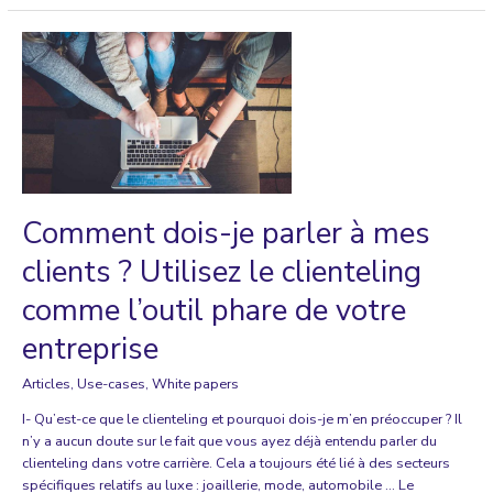
I
talk
to
my
clients?
Use
Clienteling
as
your
key
Comment dois-je parler à mes
everyday
practice
clients ? Utilisez le clienteling
for
your
comme l’outil phare de votre
business
entreprise
Articles
,
Use-cases
,
White papers
I- Qu’est-ce que le clienteling et pourquoi dois-je m’en préoccuper ? Il
n’y a aucun doute sur le fait que vous ayez déjà entendu parler du
clienteling dans votre carrière. Cela a toujours été lié à des secteurs
spécifiques relatifs au luxe : joaillerie, mode, automobile … Le