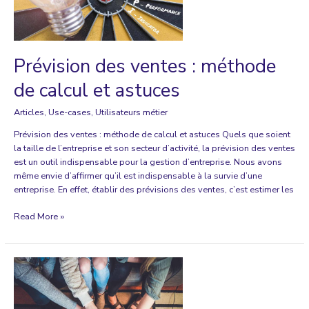
de
son
CRM
?
Prévision des ventes : méthode
de calcul et astuces
Articles
,
Use-cases
,
Utilisateurs métier
Prévision des ventes : méthode de calcul et astuces Quels que soient
la taille de l’entreprise et son secteur d’activité, la prévision des ventes
est un outil indispensable pour la gestion d’entreprise. Nous avons
même envie d’affirmer qu’il est indispensable à la survie d’une
entreprise. En effet, établir des prévisions des ventes, c’est estimer les
Prévision
Read More »
des
ventes
:
méthode
de
calcul